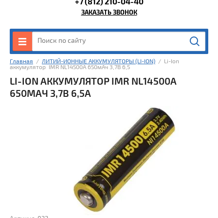
+7 (812) 210-04-40
ЗАКАЗАТЬ ЗВОНОК
Главная
  /  
ЛИТИЙ-ИОННЫЕ АККУМУЛЯТОРЫ (LI-ION)
  /  Li-Ion 
аккумулятор  IMR NL14500A 650мАч 3,7В 6,5
LI-ION АККУМУЛЯТОР IMR NL14500A
650МАЧ 3,7В 6,5А